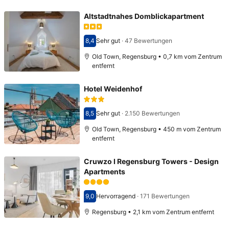
Altstadtnahes Domblickapartment
8,4
Sehr gut
·
47 Bewertungen
Bewertet mit 8,4
Old Town, Regensburg • 0,7 km vom Zentrum
entfernt
Hotel Weidenhof
8,5
Sehr gut
·
2.150 Bewertungen
Bewertet mit 8,5
Old Town, Regensburg • 450 m vom Zentrum
entfernt
Cruwzo I Regensburg Towers - Design
Apartments
9,0
Hervorragend
·
171 Bewertungen
Bewertet mit 9,0
Regensburg • 2,1 km vom Zentrum entfernt