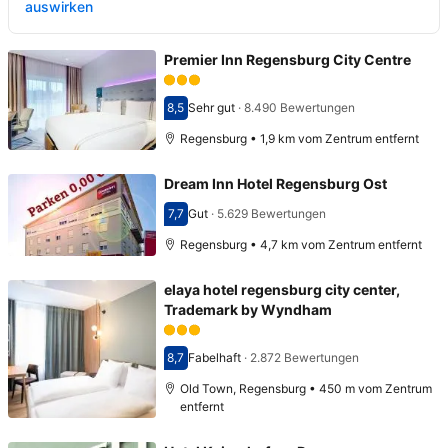
auswirken
Premier Inn Regensburg City Centre
8,5
Sehr gut
·
8.490 Bewertungen
Bewertet mit 8,5
Regensburg • 1,9 km vom Zentrum entfernt
Dream Inn Hotel Regensburg Ost
7,7
Gut
·
5.629 Bewertungen
Bewertet mit 7,7
Regensburg • 4,7 km vom Zentrum entfernt
elaya hotel regensburg city center,
Trademark by Wyndham
8,7
Fabelhaft
·
2.872 Bewertungen
Bewertet mit 8,7
Old Town, Regensburg • 450 m vom Zentrum
entfernt