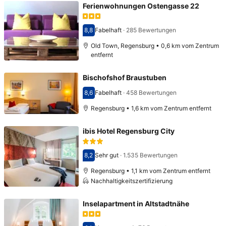
Ferienwohnungen Ostengasse 22
8,8
Fabelhaft
·
285 Bewertungen
Bewertet mit 8,8
Old Town, Regensburg • 0,6 km vom Zentrum
entfernt
Bischofshof Braustuben
8,6
Fabelhaft
·
458 Bewertungen
Bewertet mit 8,6
Regensburg • 1,6 km vom Zentrum entfernt
ibis Hotel Regensburg City
8,2
Sehr gut
·
1.535 Bewertungen
Bewertet mit 8,2
Regensburg • 1,1 km vom Zentrum entfernt
Nachhaltigkeitszertifizierung
Inselapartment in Altstadtnähe