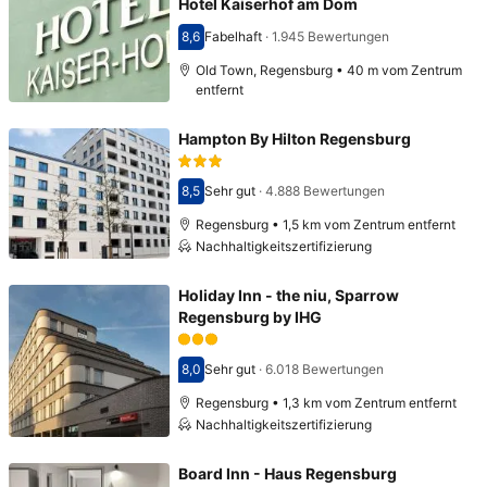
Hotel Kaiserhof am Dom
8,6
Fabelhaft
·
1.945 Bewertungen
Bewertet mit 8,6
Old Town, Regensburg • 40 m vom Zentrum
entfernt
Hampton By Hilton Regensburg
8,5
Sehr gut
·
4.888 Bewertungen
Bewertet mit 8,5
Regensburg • 1,5 km vom Zentrum entfernt
Nachhaltigkeitszertifizierung
Holiday Inn - the niu, Sparrow
Regensburg by IHG
8,0
Sehr gut
·
6.018 Bewertungen
Bewertet mit 8,0
Regensburg • 1,3 km vom Zentrum entfernt
Nachhaltigkeitszertifizierung
Board Inn - Haus Regensburg