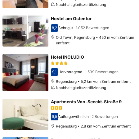
Nachhaltigkeitszertifizierung
Hostel am Ostentor
8,2
Sehr gut
·
1.052 Bewertungen
Bewertet mit 8,2
Old Town, Regensburg • 450 m vom Zentrum
entfernt
Hotel INCLUDiO
9,1
Hervorragend
·
1.539 Bewertungen
Bewertet mit 9,1
Regensburg • 5,2 km vom Zentrum entfernt
Nachhaltigkeitszertifizierung
Apartments Von-Seeckt-Straße 9
9,5
Außergewöhnlich
·
2 Bewertungen
Bewertet mit 9,5
Regensburg • 2,8 km vom Zentrum entfernt