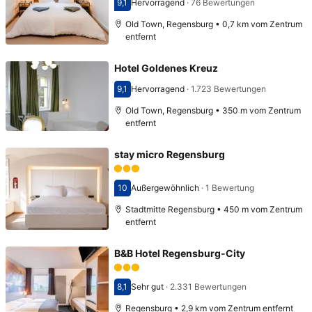
9,1
Hervorragend
·
76 Bewertungen
Bewertet mit 9,1
Old Town, Regensburg • 0,7 km vom Zentrum
entfernt
Hotel Goldenes Kreuz
9,1
Hervorragend
·
1.723 Bewertungen
Bewertet mit 9,1
Old Town, Regensburg • 350 m vom Zentrum
entfernt
stay micro Regensburg
10
Außergewöhnlich
·
1 Bewertung
Bewertet mit 10
Stadtmitte Regensburg • 450 m vom Zentrum
entfernt
B&B Hotel Regensburg-City
8,1
Sehr gut
·
2.331 Bewertungen
Bewertet mit 8,1
Regensburg • 2,9 km vom Zentrum entfernt