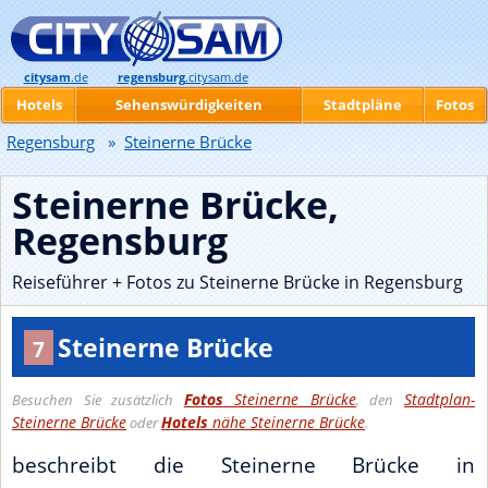
citysam
.de
regensburg
.citysam.de
Hotels
Sehenswürdigkeiten
Stadtpläne
Fotos
Regensburg
»
Steinerne Brücke
Steinerne Brücke,
Regensburg
Reiseführer + Fotos zu Steinerne Brücke in Regensburg
Steinerne Brücke
7
Fotos
Steinerne Brücke
Stadtplan-
Besuchen Sie zusätzlich
, den
Steinerne Brücke
Hotels
nähe Steinerne Brücke
oder
.
beschreibt die Steinerne Brücke in